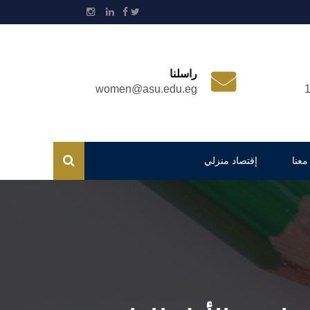
راسلنا
women@asu.edu.eg
معنا
إقتصاد منزلي