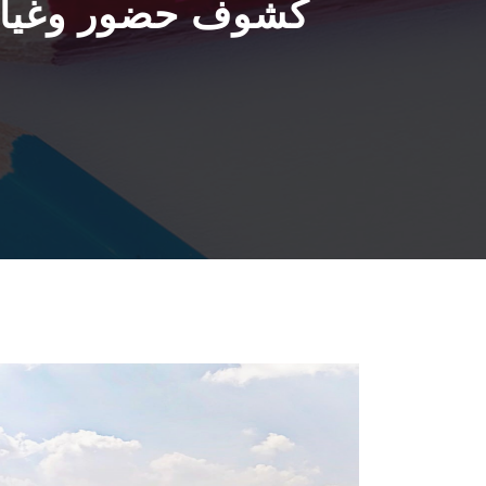
كشوف حضور وغياب إ