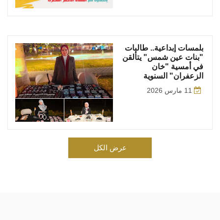
بلمسات إبداعية.. طالبات
"بنات عين شمس" يتألقن
في أمسية "خان
الزعفران" السنوية
11 مارس 2026
عرض الكل