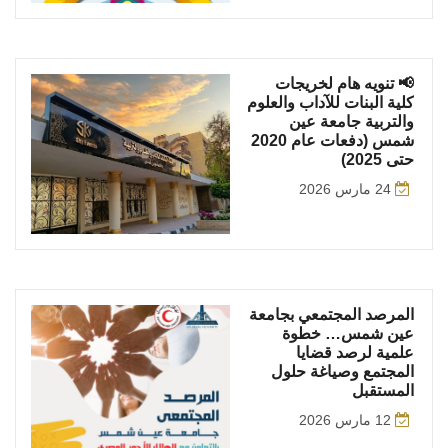
📢 تنويه هام لخريجات
كلية البنات للآداب والعلوم
والتربية جامعة عين
شمس (دفعات عام 2020
حتى 2025)
24 مارس 2026
المرصد المجتمعي بجامعة
عين شمس… خطوة
علمية لرصد قضايا
المجتمع وصياغة حلول
المستقبل
12 مارس 2026