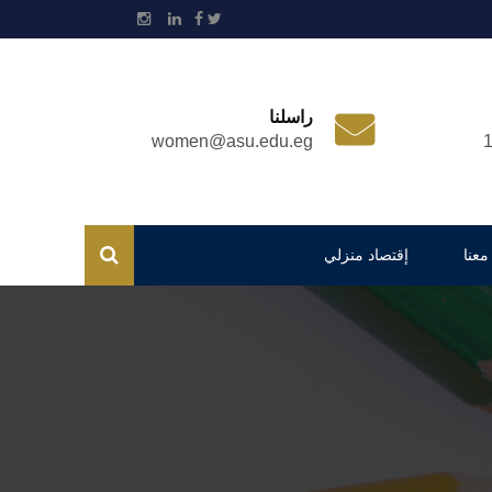
راسلنا
women@asu.edu.eg
معنا
إقتصاد منزلي