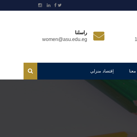
راسلنا
women@asu.edu.eg
معنا
إقتصاد منزلي