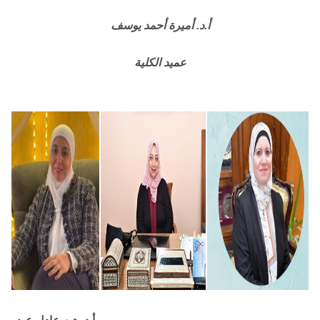
أ.د. أميرة أحمد يوسف
عميد الكلية