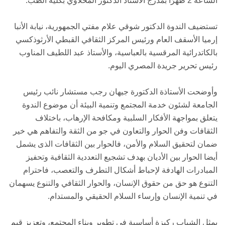
الساعة 2 ظهرًا بمدرج الأستاذ الدكتور المحلاوي بكلية الطب.
تستضيف الندوة الدكتور شوقي علام مفتي الجمهورية، نيابة الأنبا
إرميا الأسقف العام ورئيس المركز الثقافي القبطي الأرثوذكسي
بالكاتدرائية المرقسية بالعباسية، والأستاذ عبد اللطيف المناوب
رئيس تحرير جريدة المصري اليوم.
وأوضحت الأستاذة الدكتورة جيهان رجب مستشار نائب رئيس
الجامعة لشئون خدمة المجتمع وتنمية البيئة أن موضوع الندوة
يتعلق بمواجهة الأفكار السلبية ومكافحة الإرهاب، باختلاف
الثقافات وفن الحوار والتعاون في جو من الثقة والتفاهم هي خير
ضمان لتحقيق السلام والأمن، فالحوار بين الثقافات الذى يشمل
أيضا الحوار بين الأديان بهدف تشجيع التعددية الثقافية وتحفيز
المبادرات الهادفة لإحباط أشكال التطرف والتعصب، فاحترام
التنوع هو حق من حقوق الإنسان، والحوار الثقافي والتنوع يسهمان
في تنمية الإنسان وإرساء السلام الحقيقي والمستدام.
يمثل الشباب ركيزة أساسية في تطوير وبناء المجتمع، وتعزيز قيم