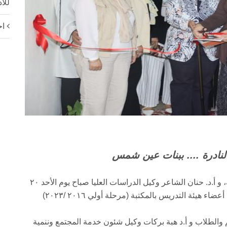
للا
اح
لنادرة .... ببنات عين شمس
افتتحت الأستاذة الدكتورة أميرة يوسف عميد الكلية، و أ.د. حنان الشاعر وكيل الدراسات العليا صباح يوم الأحد ٢٠
 هيئة التدريس بالمكتبة (مرحلة أولي ٢٠١٦ /٢٠٢٣)
 والطلاب و أ.د هبة بركات وكيل شئون خدمة المجتمع وننمية