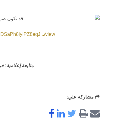
UDSaPh8iyIPZ8eqJ.../view...
متابعة إعلامية: فر
مشاركة علي: