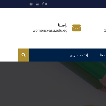
راسلنا
women@asu.edu.eg
معنا
إقتصاد منزلي