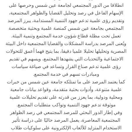
انطلاقا من الدور المجتمعي لجامعة عين شمس وحرصها على
الإسهام الفاعل في رصد وتحليل القضايا والظواهر المجتمعية،
وتقديم رؤى علمية تدعم جهود التنمية المستدامة، يبرز المرصد
المجتمعي بجامعة عين شمس كمنصة علمية وبحثية متخصصة
تعمل تحت مظلة قطاع شؤون خدمة المجتمع وتنمية البيئة.
ويُعنى المرصد بدراسة المشكلات والقضايا المجتمعية داخل البيئة
المصرية وتحليلها تحليلا علميا دقيقا، بما يتيح فهما أعمق للتحولات
الاجتماعية والتحديات التي يشهدها المجتمع، ويسهم في تقديم
رؤى علمية تدعم صناع القرار وتساعد في صياغة سياسات
ومبادرات تسهم في خدمة المجتمع.
كما يعتمد المرصد على ما تمتلكه جامعة عين شمس من خبرات
علمية متنوعة، وأدوات بحثية متقدمة، وقواعد بيانات جامعية
ومحلية ودولية، بما يعزز من قدرته على تقديم تحليلات علمية
موثوقة تدعم جهود التنمية وتواكب متطلبات المجتمع.
وفي إطار الدور البحثي للمرصد المجتمعي في رصد الظواهر
المجتمعية المعاصرة، يعمل المرصد حاليًا على دراسة تأثير
الاستخدام المتزايد للألعاب الإلكترونية على سلوكيات طلاب