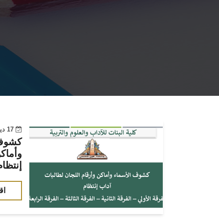
17 ديسمبر 2022
كشوف 
وأماكن
إنتظام
اق