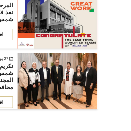
المرحل
نفذ ف
شمس
اق
27 يونيو 2022
تكريم
شمس 
المجتم
محافظ
اق