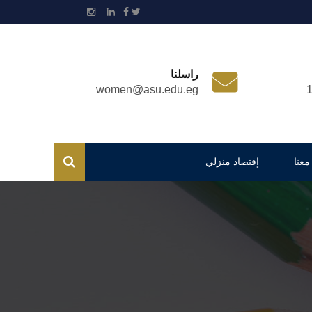
راسلنا
women@asu.edu.eg
معنا
إقتصاد منزلي